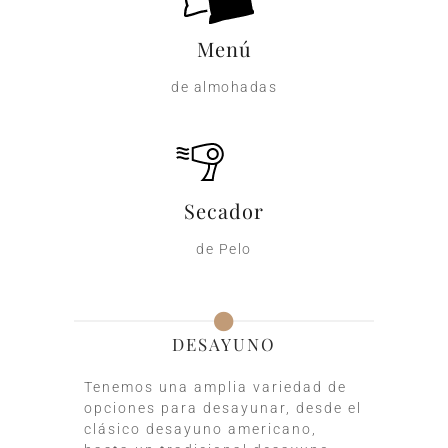
Menú
de almohadas​
Secador
de Pelo​
DESAYUNO
Tenemos una amplia variedad de
opciones para desayunar, desde el
clásico desayuno americano,